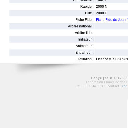
Classement :
1862 F
Rapide :
2000 N
Blitz :
2000 E
Fiche Fide :
Fiche Fide de Jean
Arbitre national :
Arbitre fide :
Initiateur :
Animateur :
Entraîneur :
Affiliation :
Licence A le 06/09/
Copyright © 2015 FFE
Fédération Française des 
tél :
01 39 44 65 80
| contact :
con