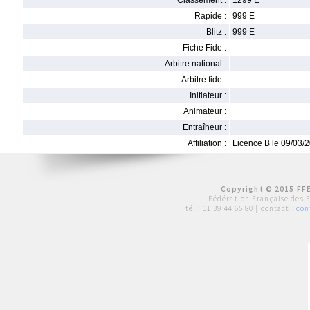
Classement :
1299 E
Rapide :
999 E
Blitz :
999 E
Fiche Fide :
Arbitre national :
Arbitre fide :
Initiateur :
Animateur :
Entraîneur :
Affiliation :
Licence B le 09/03/
Copyright © 2015 FFE
Fédération Française des 
tél :
01 39 44 65 80
| contact :
con