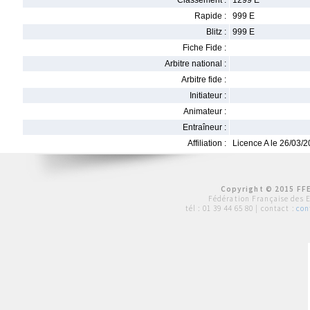
Classement :
1299 E
Rapide :
999 E
Blitz :
999 E
Fiche Fide :
Arbitre national :
Arbitre fide :
Initiateur :
Animateur :
Entraîneur :
Affiliation :
Licence A le 26/03/
Copyright © 2015 FFE
Fédération Française des 
tél :
01 39 44 65 80
| contact :
con