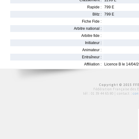
Classement :
1299 E
Rapide :
799 E
Blitz :
799 E
Fiche Fide :
Arbitre national :
Arbitre fide :
Initiateur :
Animateur :
Entraîneur :
Affiliation :
Licence B le 14/04/
Copyright © 2015 FFE
Fédération Française des 
tél :
01 39 44 65 80
| contact :
con