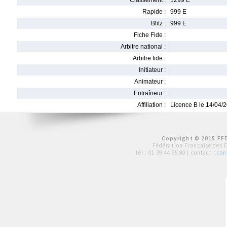
Classement :
1299 E
Rapide :
999 E
Blitz :
999 E
Fiche Fide :
Arbitre national :
Arbitre fide :
Initiateur :
Animateur :
Entraîneur :
Affiliation :
Licence B le 14/04/
Copyright © 2015 FFE
Fédération Française des 
tél :
01 39 44 65 80
| contact :
con