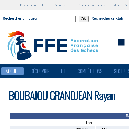
Plan du site
|
Contact
|
Publications
|
Mon C
Rechercher un joueur
Rechercher un club
ACCUEIL
DÉCOUVRIR
FFE
COMPÉTITIONS
SECTEU
BOUBAIOU GRANDJEAN Rayan
R
Titre :