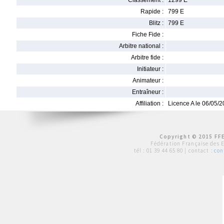
Classement :
1299 E
Rapide :
799 E
Blitz :
799 E
Fiche Fide :
Arbitre national :
Arbitre fide :
Initiateur :
Animateur :
Entraîneur :
Affiliation :
Licence A le 06/05/
Copyright © 2015 FFE
Fédération Française des 
tél :
01 39 44 65 80
| contact :
con