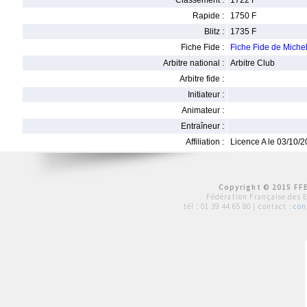
Classement :
1722 F
Rapide :
1750 F
Blitz :
1735 F
Fiche Fide :
Fiche Fide de Mich
Arbitre national :
Arbitre Club
Arbitre fide :
Initiateur :
Animateur :
Entraîneur :
Affiliation :
Licence A le 03/10/
Copyright © 2015 FFE
Fédération Française des 
tél :
01 39 44 65 80
| contact :
con