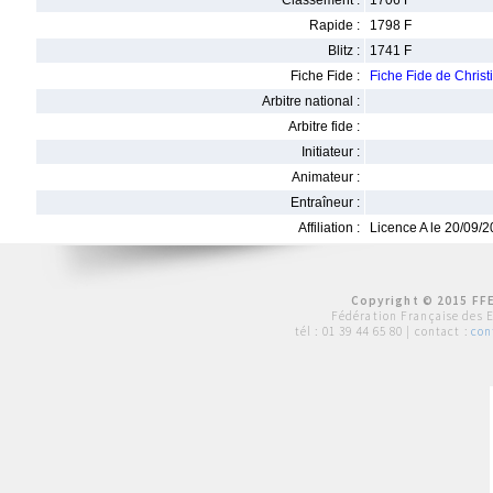
Classement :
1706 F
Rapide :
1798 F
Blitz :
1741 F
Fiche Fide :
Fiche Fide de Chri
Arbitre national :
Arbitre fide :
Initiateur :
Animateur :
Entraîneur :
Affiliation :
Licence A le 20/09/
Copyright © 2015 FFE
Fédération Française des 
tél :
01 39 44 65 80
| contact :
con