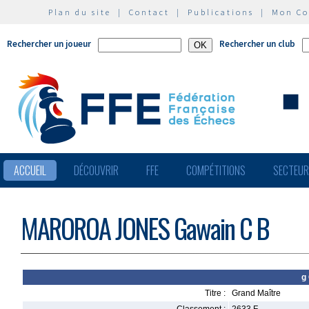
Plan du site
|
Contact
|
Publications
|
Mon C
Rechercher un joueur
Rechercher un club
ACCUEIL
DÉCOUVRIR
FFE
COMPÉTITIONS
SECTEU
MAROROA JONES Gawain C B
g
Titre :
Grand Maître