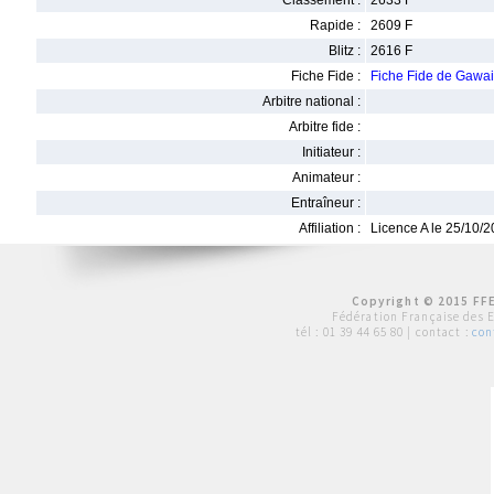
Classement :
2633 F
Rapide :
2609 F
Blitz :
2616 F
Fiche Fide :
Fiche Fide de Gaw
Arbitre national :
Arbitre fide :
Initiateur :
Animateur :
Entraîneur :
Affiliation :
Licence A le 25/10/
Copyright © 2015 FFE
Fédération Française des 
tél :
01 39 44 65 80
| contact :
con