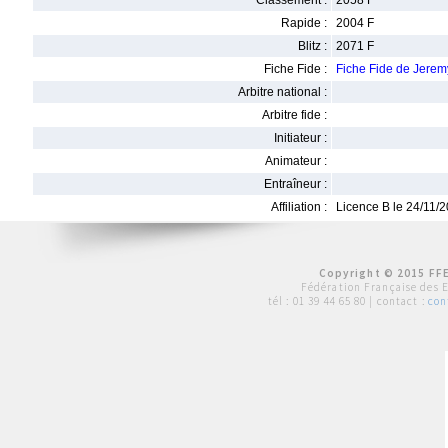
Classement :
2058 F
Rapide :
2004 F
Blitz :
2071 F
Fiche Fide :
Fiche Fide de Jere
Arbitre national :
Arbitre fide :
Initiateur :
Animateur :
Entraîneur :
Affiliation :
Licence B le 24/11/
Copyright © 2015 FFE
Fédération Française des 
tél :
01 39 44 65 80
| contact :
con