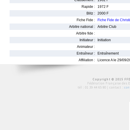
Classement :
1962 F
Rapide :
1972 F
Blitz :
2000 F
Fiche Fide :
Fiche Fide de Chris
Arbitre national :
Arbitre Club
Arbitre fide :
Initiateur :
Initiation
Animateur :
Entraîneur :
Entraînement
Affiliation :
Licence A le 29/09/
Copyright © 2015 FFE
Fédération Française des 
tél :
01 39 44 65 80
| contact :
con