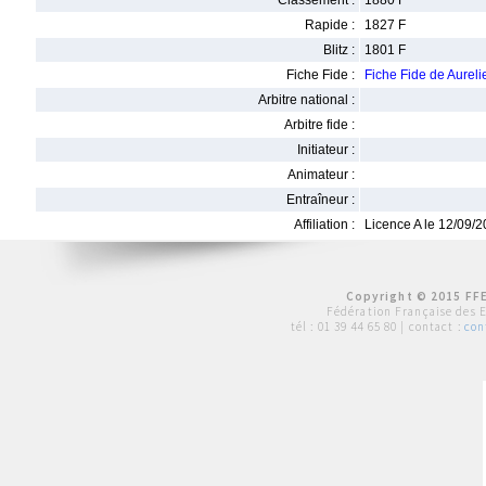
Classement :
1880 F
Rapide :
1827 F
Blitz :
1801 F
Fiche Fide :
Fiche Fide de Aurel
Arbitre national :
Arbitre fide :
Initiateur :
Animateur :
Entraîneur :
Affiliation :
Licence A le 12/09/
Copyright © 2015 FFE
Fédération Française des 
tél :
01 39 44 65 80
| contact :
con