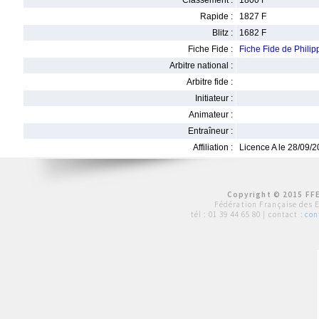
Classement :
1800 F
Rapide :
1827 F
Blitz :
1682 F
Fiche Fide :
Fiche Fide de Phil
Arbitre national :
Arbitre fide :
Initiateur :
Animateur :
Entraîneur :
Affiliation :
Licence A le 28/09/
Copyright © 2015 FFE
Fédération Française des 
tél :
01 39 44 65 80
| contact :
con