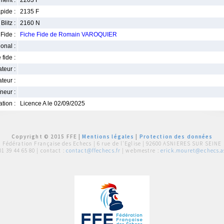
ment :
2203 F
pide :
2135 F
Blitz :
2160 N
Fide :
Fiche Fide de Romain VAROQUIER
ional :
 fide :
iateur :
teur :
neur :
iation :
Licence A le 02/09/2025
Copyright © 2015 FFE |
Mentions légales
|
Protection des données
Fédération Française des Echecs |
6 rue de l'Eglise | 92600 ASNIERES SUR SEINE
01 39 44 65 80
| contact :
contact@ffechecs.fr
| webmestre :
erick.mouret@echecs.as