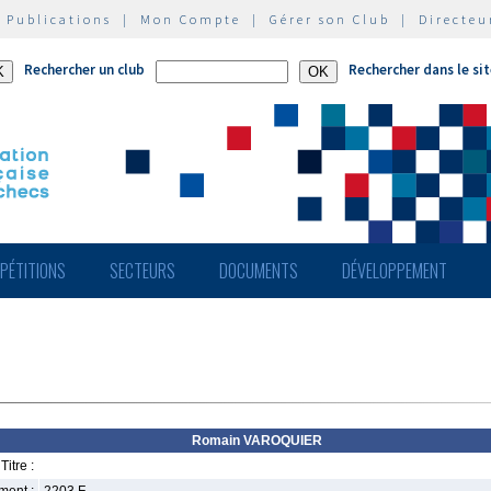
|
Publications
|
Mon Compte
|
Gérer son Club
|
Directeu
Rechercher un club
Rechercher dans le si
PÉTITIONS
SECTEURS
DOCUMENTS
DÉVELOPPEMENT
Romain VAROQUIER
Titre :