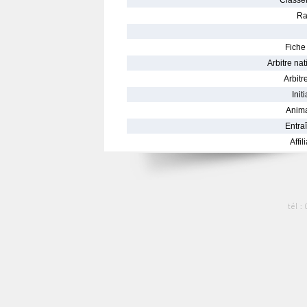
Classe
Ra
Fiche 
Arbitre nat
Arbitre
Init
Anima
Entraî
Affil
tél :