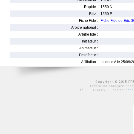
Classement :
1614 F
Rapide :
1550 N
Blitz :
1550 E
Fiche Fide :
Fiche Fide de Eric
Arbitre national :
Arbitre fide :
Initiateur :
Animateur :
Entraîneur :
Affiliation :
Licence A le 25/09/
Copyright © 2015 FFE
Fédération Française des 
tél :
01 39 44 65 80
| contact :
con