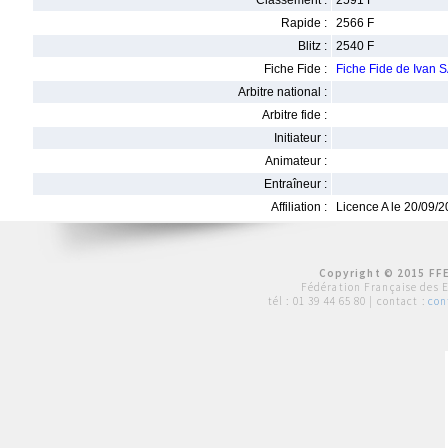
Classement :
2591 F
Rapide :
2566 F
Blitz :
2540 F
Fiche Fide :
Fiche Fide de Iva
Arbitre national :
Arbitre fide :
Initiateur :
Animateur :
Entraîneur :
Affiliation :
Licence A le 20/09/
Copyright © 2015 FFE
Fédération Française des 
tél :
01 39 44 65 80
| contact :
con