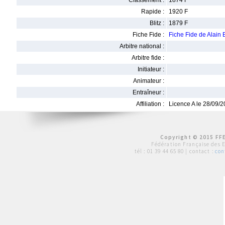
Classement :
1874 F
Rapide :
1920 F
Blitz :
1879 F
Fiche Fide :
Fiche Fide de Alai
Arbitre national :
Arbitre fide :
Initiateur :
Animateur :
Entraîneur :
Affiliation :
Licence A le 28/09/
Copyright © 2015 FFE
Fédération Française des 
tél :
01 39 44 65 80
| contact :
con