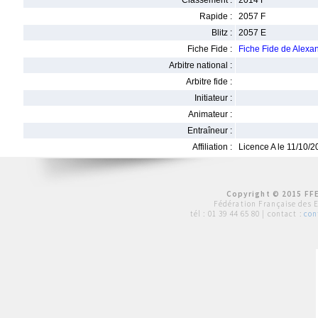
Classement :
2014 F
Rapide :
2057 F
Blitz :
2057 E
Fiche Fide :
Fiche Fide de Alexa
Arbitre national :
Arbitre fide :
Initiateur :
Animateur :
Entraîneur :
Affiliation :
Licence A le 11/10/
Copyright © 2015 FFE
Fédération Française des 
tél :
01 39 44 65 80
| contact :
con