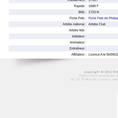
Classement :
1768 F
Rapide :
1688 F
Blitz :
1720 N
Fiche Fide :
Fiche Fide de Phil
Arbitre national :
Arbitre Club
Arbitre fide :
Initiateur :
Animateur :
Entraîneur :
Affiliation :
Licence A le 06/09/
Copyright © 2015 FFE
Fédération Française des 
tél :
01 39 44 65 80
| contact :
con