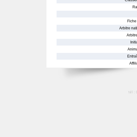
Classe
Ra
Fiche 
Arbitre nat
Arbitre
Init
Anima
Entraî
Affil
tél :