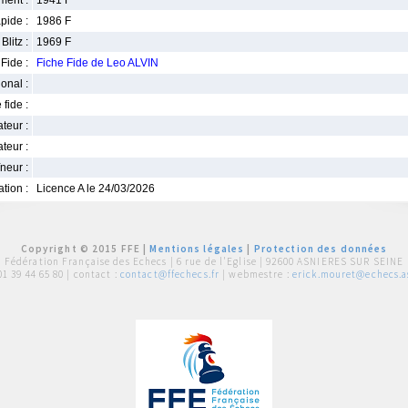
ment :
1941 F
pide :
1986 F
Blitz :
1969 F
Fide :
Fiche Fide de Leo ALVIN
ional :
 fide :
iateur :
teur :
neur :
iation :
Licence A le 24/03/2026
Copyright © 2015 FFE |
Mentions légales
|
Protection des données
Fédération Française des Echecs |
6 rue de l'Eglise | 92600 ASNIERES SUR SEINE
01 39 44 65 80
| contact :
contact@ffechecs.fr
| webmestre :
erick.mouret@echecs.as