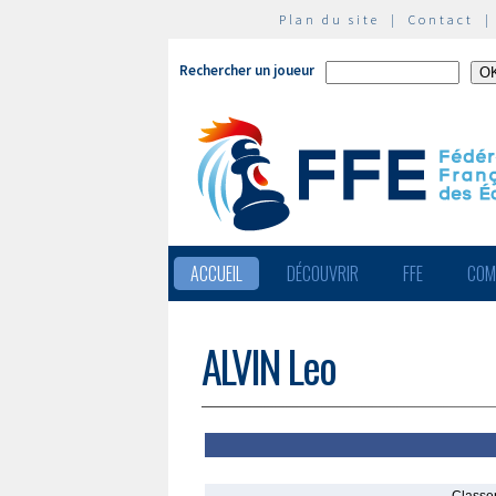
Plan du site
|
Contact
Rechercher un joueur
ACCUEIL
DÉCOUVRIR
FFE
COM
ALVIN Leo