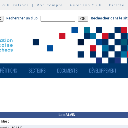
|
Publications
|
Mon Compte
|
Gérer son Club
|
Directeu
Rechercher un club
Rechercher dans le si
PÉTITIONS
SECTEURS
DOCUMENTS
DÉVELOPPEMENT
Leo ALVIN
Titre :