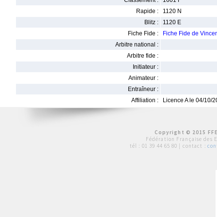
Classement :
1601 F
Rapide :
1120 N
Blitz :
1120 E
Fiche Fide :
Fiche Fide de Vinc
Arbitre national :
Arbitre fide :
Initiateur :
Animateur :
Entraîneur :
Affiliation :
Licence A le 04/10/
Copyright © 2015 FFE
Fédération Française des 
tél :
01 39 44 65 80
| contact :
con