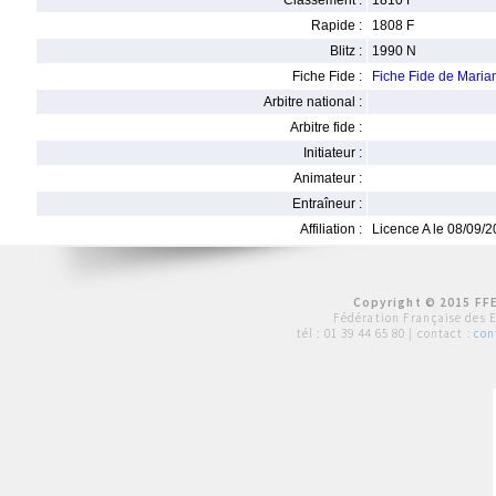
Classement :
1810 F
Rapide :
1808 F
Blitz :
1990 N
Fiche Fide :
Fiche Fide de Mar
Arbitre national :
Arbitre fide :
Initiateur :
Animateur :
Entraîneur :
Affiliation :
Licence A le 08/09/
Copyright © 2015 FFE
Fédération Française des 
tél :
01 39 44 65 80
| contact :
con