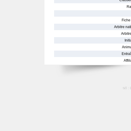
Classe
Ra
Fiche 
Arbitre nat
Arbitre
Init
Anima
Entraî
Affil
tél :