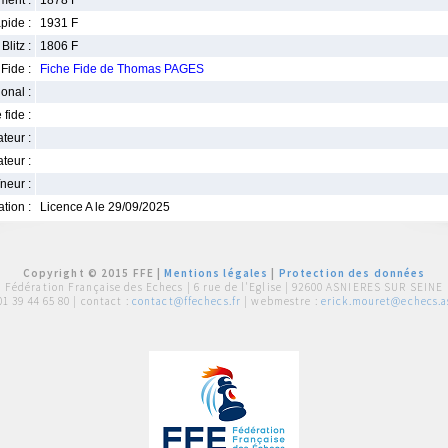
ment :
1878 F
pide :
1931 F
Blitz :
1806 F
Fide :
Fiche Fide de Thomas PAGES
ional :
 fide :
iateur :
teur :
neur :
iation :
Licence A le 29/09/2025
Copyright © 2015 FFE |
Mentions légales
|
Protection des données
Fédération Française des Echecs |
6 rue de l'Eglise | 92600 ASNIERES SUR SEINE
01 39 44 65 80
| contact :
contact@ffechecs.fr
| webmestre :
erick.mouret@echecs.as