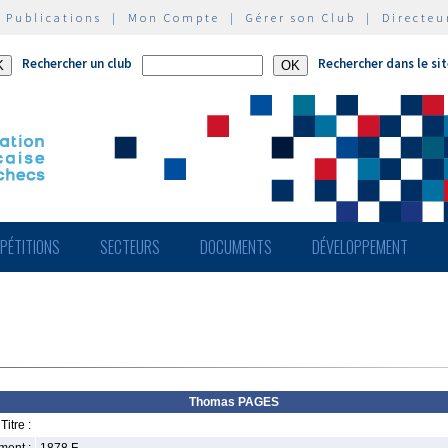
|
Publications
|
Mon Compte
|
Gérer son Club
|
Directeu
Rechercher un club
Rechercher dans le si
PÉTITIONS
SECTEURS
DOCUMENTS
DÉVELOPPEMENT
Thomas PAGES
Titre :