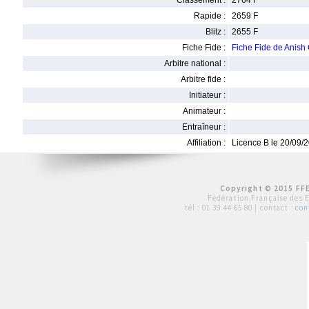
Classement :
2764 F
Rapide :
2659 F
Blitz :
2655 F
Fiche Fide :
Fiche Fide de Anish 
Arbitre national :
Arbitre fide :
Initiateur :
Animateur :
Entraîneur :
Affiliation :
Licence B le 20/09/
Copyright © 2015 FFE
Fédération Française des 
tél :
01 39 44 65 80
| contact :
con