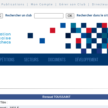
|
Publications
|
Mon Compte
|
Gérer son Club
|
Directeu
Rechercher un club
Rechercher dans le si
PÉTITIONS
SECTEURS
DOCUMENTS
DÉVELOPPEMENT
Renaud TOUSSAINT
Titre :