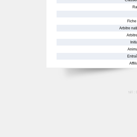
Classe
Ra
Fiche 
Arbitre nat
Arbitre
Init
Anima
Entraî
Affil
tél :