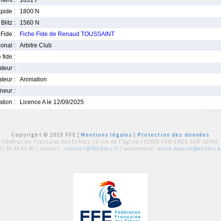
ment :
1831 F
pide :
1800 N
Blitz :
1560 N
Fide :
Fiche Fide de Renaud TOUSSAINT
ional :
Arbitre Club
 fide :
iateur :
teur :
Animation
neur :
iation :
Licence A le 12/09/2025
Copyright © 2015 FFE |
Mentions légales
|
Protection des données
Fédération Française des Echecs |
6 rue de l'Eglise | 92600 ASNIERES SUR SEINE
01 39 44 65 80
| contact :
contact@ffechecs.fr
| webmestre :
erick.mouret@echecs.as