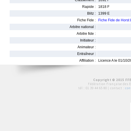
Classement :
1892 F
Rapide :
1818 F
Blitz :
1399 E
Fiche Fide :
Fiche Fide de Horst
Arbitre national :
Arbitre fide :
Initiateur :
Animateur :
Entraîneur :
Affiliation :
Licence A le 01/10/
Copyright © 2015 FFE
Fédération Française des 
tél :
01 39 44 65 80
| contact :
con