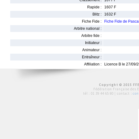
Classement :
1677 F
Rapide :
1607 F
Blitz :
1632 F
Fiche Fide :
Fiche Fide de Pasc
Arbitre national :
Arbitre fide :
Initiateur :
Animateur :
Entraîneur :
Affiliation :
Licence B le 27/09/
Copyright © 2015 FFE
Fédération Française des 
tél :
01 39 44 65 80
| contact :
con