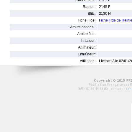
Classement :
2127 F
Rapide :
2145 F
Blitz :
2130 N
Fiche Fide :
Fiche Fide de Rain
Arbitre national :
Arbitre fide :
Initiateur :
Animateur :
Entraîneur :
Affiliation :
Licence A le 02/01/
Copyright © 2015 FFE
Fédération Française des 
tél :
01 39 44 65 80
| contact :
con