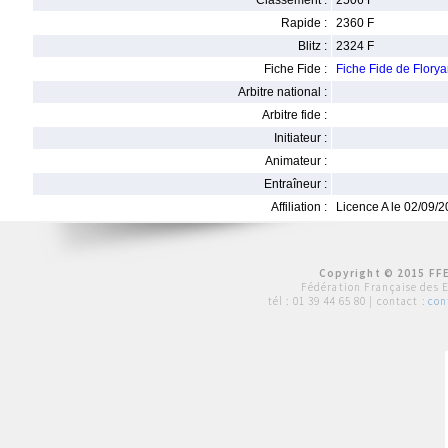
Classement :
2506 F
Rapide :
2360 F
Blitz :
2324 F
Fiche Fide :
Fiche Fide de Flor
Arbitre national :
Arbitre fide :
Initiateur :
Animateur :
Entraîneur :
Affiliation :
Licence A le 02/09/
Copyright © 2015 FFE
Fédération Française des 
tél :
01 39 44 65 80
| contact :
con