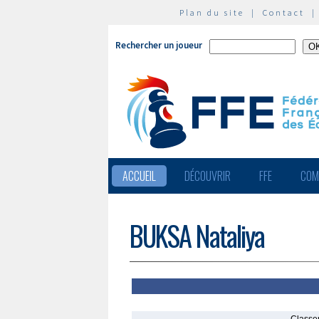
Plan du site
|
Contact
Rechercher un joueur
ACCUEIL
DÉCOUVRIR
FFE
COM
BUKSA Nataliya