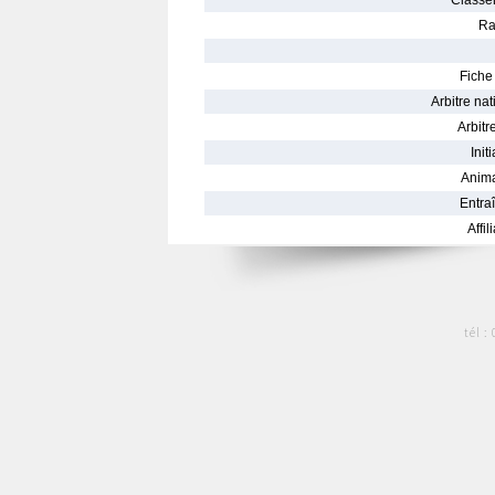
Classe
Ra
Fiche 
Arbitre nat
Arbitre
Init
Anima
Entraî
Affil
tél :