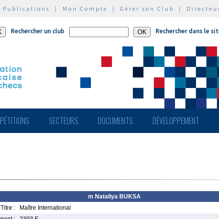
|
Publications
|
Mon Compte
|
Gérer son Club
|
Directeu
Rechercher un club
Rechercher dans le si
PÉTITIONS
SECTEURS
DOCUMENTS
DÉVELOPPEMENT
m Nataliya BUKSA
Titre :
Maître International