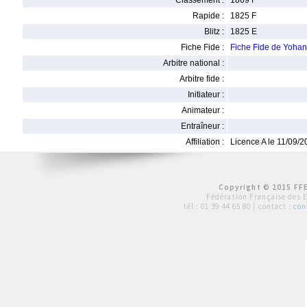
Classement :
1869 F
Rapide :
1825 F
Blitz :
1825 E
Fiche Fide :
Fiche Fide de Yoh
Arbitre national :
Arbitre fide :
Initiateur :
Animateur :
Entraîneur :
Affiliation :
Licence A le 11/09/
Copyright © 2015 FFE
Fédération Française des 
tél :
01 39 44 65 80
| contact :
con