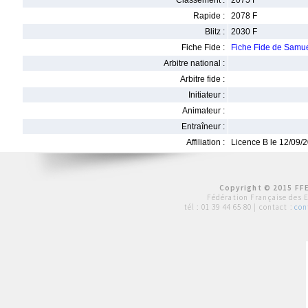
Classement :
2075 F
Rapide :
2078 F
Blitz :
2030 F
Fiche Fide :
Fiche Fide de Sam
Arbitre national :
Arbitre fide :
Initiateur :
Animateur :
Entraîneur :
Affiliation :
Licence B le 12/09/
Copyright © 2015 FFE
Fédération Française des 
tél :
01 39 44 65 80
| contact :
con