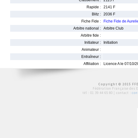
Classement :
2115 F
Rapide :
2141 F
Blitz :
2036 F
Fiche Fide :
Fiche Fide de Aure
Arbitre national :
Arbitre Club
Arbitre fide :
Initiateur :
Initiation
Animateur :
Entraîneur :
Affiliation :
Licence A le 07/10/
Copyright © 2015 FFE
Fédération Française des 
tél :
01 39 44 65 80
| contact :
con