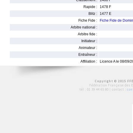
Classement :
1488 F
Rapide :
1478 F
Blitz :
1477 E
Fiche Fide :
Fiche Fide de Domi
Arbitre national :
Arbitre fide :
Initiateur :
Animateur :
Entraîneur :
Affiliation :
Licence A le 08/09/
Copyright © 2015 FFE
Fédération Française des 
tél :
01 39 44 65 80
| contact :
con