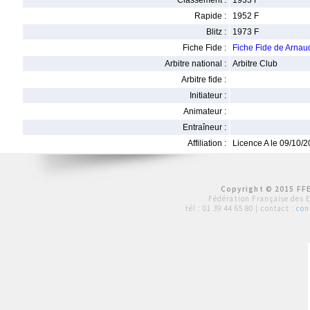
Classement :
1933 F
Rapide :
1952 F
Blitz :
1973 F
Fiche Fide :
Fiche Fide de Arna
Arbitre national :
Arbitre Club
Arbitre fide :
Initiateur :
Animateur :
Entraîneur :
Affiliation :
Licence A le 09/10/
Copyright © 2015 FFE
Fédération Française des 
tél :
01 39 44 65 80
| contact :
con