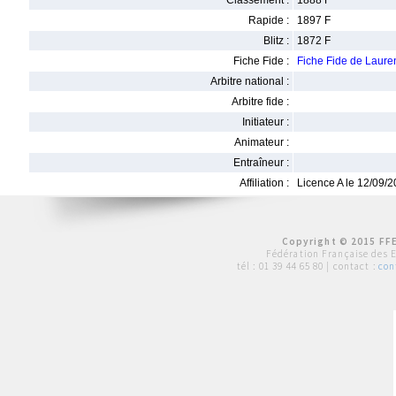
Classement :
1888 F
Rapide :
1897 F
Blitz :
1872 F
Fiche Fide :
Fiche Fide de Laur
Arbitre national :
Arbitre fide :
Initiateur :
Animateur :
Entraîneur :
Affiliation :
Licence A le 12/09/
Copyright © 2015 FFE
Fédération Française des 
tél :
01 39 44 65 80
| contact :
con