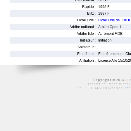
Classement :
2091 F
Rapide :
1995 F
Blitz :
1887 F
Fiche Fide :
Fiche Fide de Jisu K
Arbitre national :
Arbitre Open 1
Arbitre fide :
Agrément FIDE
Initiateur :
Initiation
Animateur :
Entraîneur :
Entraînement de Cl
Affiliation :
Licence A le 15/10/
Copyright © 2015 FFE
Fédération Française des 
tél :
01 39 44 65 80
| contact :
con