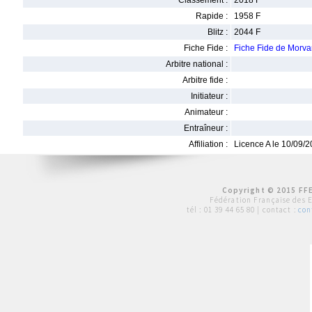
Classement :
2018 F
Rapide :
1958 F
Blitz :
2044 F
Fiche Fide :
Fiche Fide de Mor
Arbitre national :
Arbitre fide :
Initiateur :
Animateur :
Entraîneur :
Affiliation :
Licence A le 10/09/
Copyright © 2015 FFE
Fédération Française des 
tél :
01 39 44 65 80
| contact :
con