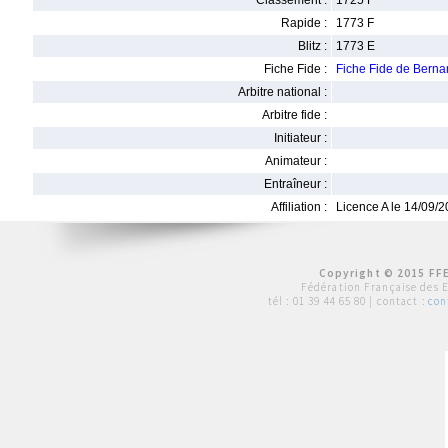
Classement :
1725 F
Rapide :
1773 F
Blitz :
1773 E
Fiche Fide :
Fiche Fide de Bern
Arbitre national :
Arbitre fide :
Initiateur :
Animateur :
Entraîneur :
Affiliation :
Licence A le 14/09/
Copyright © 2015 FFE
Fédération Française des 
tél :
01 39 44 65 80
| contact :
con