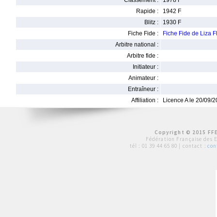
Classement :
1978 F
Rapide :
1942 F
Blitz :
1930 F
Fiche Fide :
Fiche Fide de Liza
Arbitre national :
Arbitre fide :
Initiateur :
Animateur :
Entraîneur :
Affiliation :
Licence A le 20/09/
Copyright © 2015 FFE
Fédération Française des 
tél :
01 39 44 65 80
| contact :
con