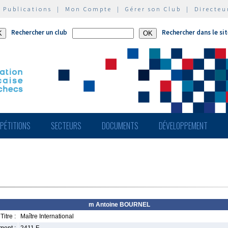
|
Publications
|
Mon Compte
|
Gérer son Club
|
Directeu
Rechercher un club
Rechercher dans le si
PÉTITIONS
SECTEURS
DOCUMENTS
DÉVELOPPEMENT
m Antoine BOURNEL
Titre :
Maître International