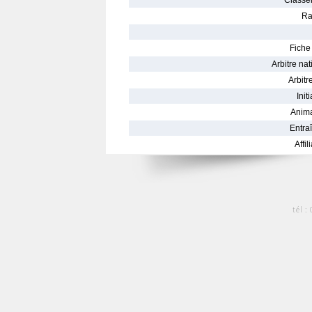
Classe
Ra
Fiche 
Arbitre nat
Arbitre
Init
Anima
Entraî
Affil
tél :