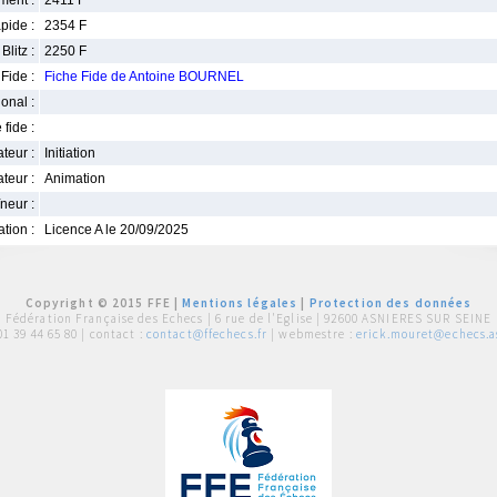
ment :
2411 F
pide :
2354 F
Blitz :
2250 F
Fide :
Fiche Fide de Antoine BOURNEL
ional :
 fide :
iateur :
Initiation
teur :
Animation
neur :
iation :
Licence A le 20/09/2025
Copyright © 2015 FFE |
Mentions légales
|
Protection des données
Fédération Française des Echecs |
6 rue de l'Eglise | 92600 ASNIERES SUR SEINE
01 39 44 65 80
| contact :
contact@ffechecs.fr
| webmestre :
erick.mouret@echecs.as