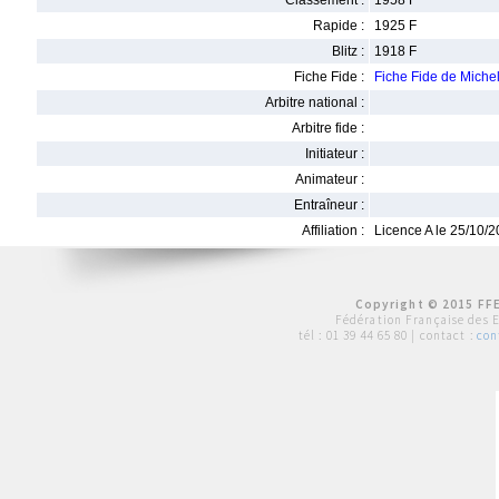
Classement :
1958 F
Rapide :
1925 F
Blitz :
1918 F
Fiche Fide :
Fiche Fide de Mic
Arbitre national :
Arbitre fide :
Initiateur :
Animateur :
Entraîneur :
Affiliation :
Licence A le 25/10/
Copyright © 2015 FFE
Fédération Française des 
tél :
01 39 44 65 80
| contact :
con