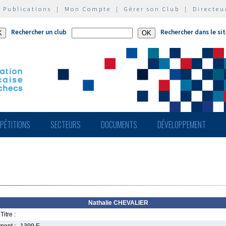
|
Publications
|
Mon Compte
|
Gérer son Club
|
Directeu
Rechercher un club
Rechercher dans le si
PÉTITIONS
SECTEURS
DOCUMENTS
DÉVELOPPEMENT
Nathalie CHEVALIER
Titre :