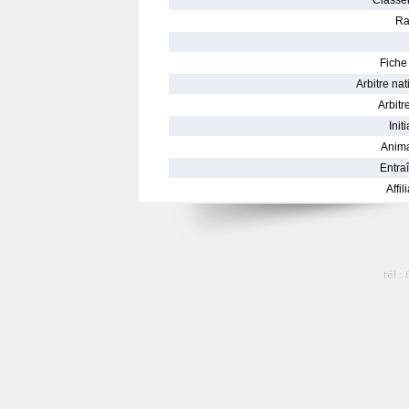
Classe
Ra
Fiche 
Arbitre nat
Arbitre
Init
Anima
Entraî
Affil
tél :