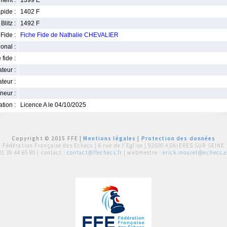
ment :
1399 E
pide :
1402 F
Blitz :
1492 F
Fide :
Fiche Fide de Nathalie CHEVALIER
ional :
 fide :
iateur :
teur :
neur :
iation :
Licence A le 04/10/2025
Copyright © 2015 FFE |
Mentions légales
|
Protection des données
Fédération Française des Echecs |
6 rue de l'Eglise | 92600 ASNIERES SUR SEINE
01 39 44 65 80
| contact :
contact@ffechecs.fr
| webmestre :
erick.mouret@echecs.as