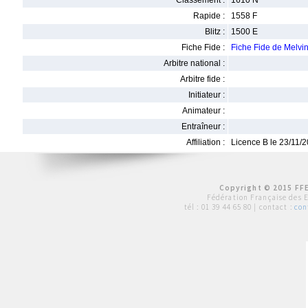
Classement :
1610 N
Rapide :
1558 F
Blitz :
1500 E
Fiche Fide :
Fiche Fide de Melv
Arbitre national :
Arbitre fide :
Initiateur :
Animateur :
Entraîneur :
Affiliation :
Licence B le 23/11/
Copyright © 2015 FFE
Fédération Française des 
tél :
01 39 44 65 80
| contact :
con