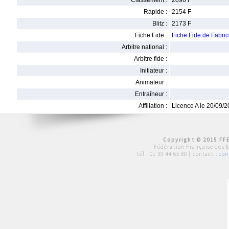
Classement :
2096 F
Rapide :
2154 F
Blitz :
2173 F
Fiche Fide :
Fiche Fide de Fabr
Arbitre national :
Arbitre fide :
Initiateur :
Animateur :
Entraîneur :
Affiliation :
Licence A le 20/09/
Copyright © 2015 FFE
Fédération Française des 
tél :
01 39 44 65 80
| contact :
con