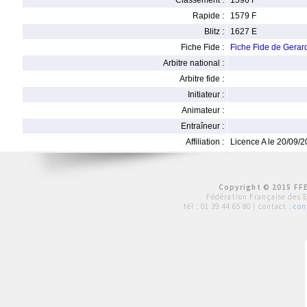
Classement :
1596 F
Rapide :
1579 F
Blitz :
1627 E
Fiche Fide :
Fiche Fide de Gera
Arbitre national :
Arbitre fide :
Initiateur :
Animateur :
Entraîneur :
Affiliation :
Licence A le 20/09/
Copyright © 2015 FFE
Fédération Française des 
tél :
01 39 44 65 80
| contact :
con