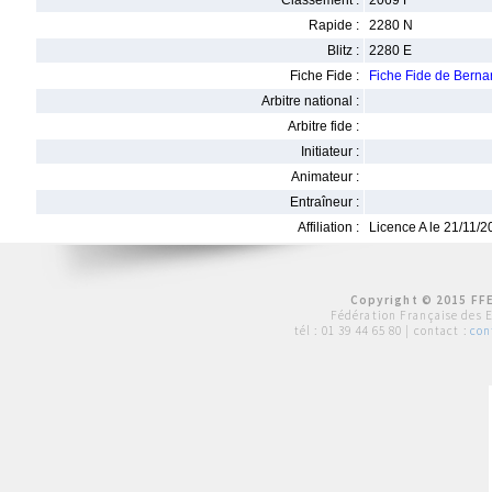
Classement :
2069 F
Rapide :
2280 N
Blitz :
2280 E
Fiche Fide :
Fiche Fide de Bern
Arbitre national :
Arbitre fide :
Initiateur :
Animateur :
Entraîneur :
Affiliation :
Licence A le 21/11/
Copyright © 2015 FFE
Fédération Française des 
tél :
01 39 44 65 80
| contact :
con