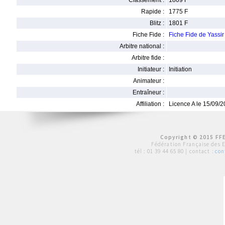
Classement :
1809 F
Rapide :
1775 F
Blitz :
1801 F
Fiche Fide :
Fiche Fide de Yassi
Arbitre national :
Arbitre fide :
Initiateur :
Initiation
Animateur :
Entraîneur :
Affiliation :
Licence A le 15/09/
Copyright © 2015 FFE
Fédération Française des 
tél :
01 39 44 65 80
| contact :
con