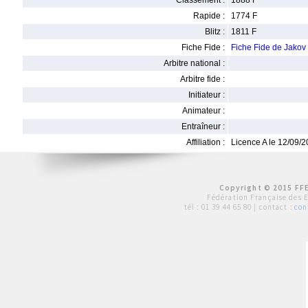
Classement :
1888 F
Rapide :
1774 F
Blitz :
1811 F
Fiche Fide :
Fiche Fide de Jako
Arbitre national :
Arbitre fide :
Initiateur :
Animateur :
Entraîneur :
Affiliation :
Licence A le 12/09/
Copyright © 2015 FFE
Fédération Française des 
tél :
01 39 44 65 80
| contact :
con