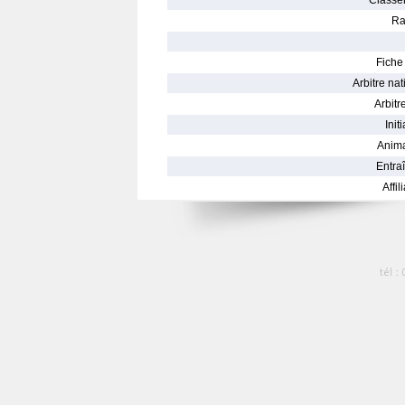
Classe
Ra
Fiche 
Arbitre nat
Arbitre
Init
Anima
Entraî
Affil
tél :