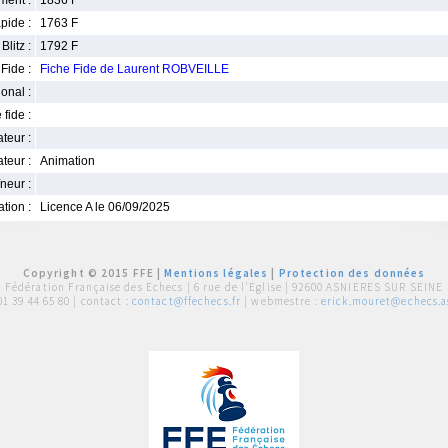
ment :
1836 F
pide :
1763 F
Blitz :
1792 F
Fide :
Fiche Fide de Laurent ROBVEILLE
ional :
 fide :
iateur :
teur :
Animation
neur :
iation :
Licence A le 06/09/2025
Copyright © 2015 FFE |
Mentions légales
|
Protection des données
Fédération Française des Echecs |
6 rue de l'Eglise | 92600 ASNIERES SUR SEINE
01 39 44 65 80
| contact :
contact@ffechecs.fr
| webmestre :
erick.mouret@echecs.as