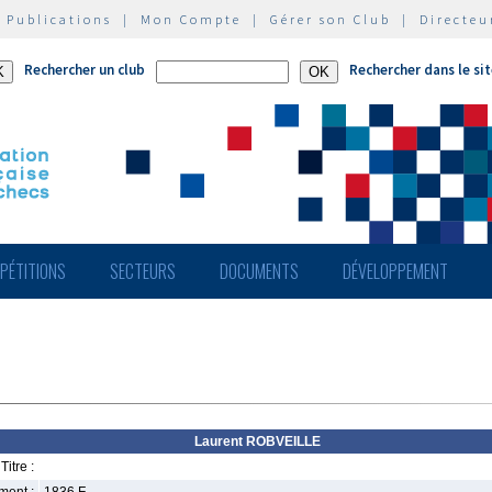
|
Publications
|
Mon Compte
|
Gérer son Club
|
Directeu
Rechercher un club
Rechercher dans le si
PÉTITIONS
SECTEURS
DOCUMENTS
DÉVELOPPEMENT
Laurent ROBVEILLE
Titre :